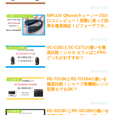
2025.10.28
NIPLUX QNose(キューノーズ)の
美容・マッサージ・他
口コミレビュー！実際に使って効
果を徹底検証！ビフォーアフター
あり
2025.10.27
SC-C281とSC-C271の違いを徹
キッチン家電
底比較！シロカ カフェばこPRO
どっちがおすすめ？
2025.10.21
RE-TD186とRE-TD184の違いを
白物家電
徹底比較！シャープ単機能レンジ
型落ちでもOK？
2025.10.15
RE-SD18CとRE-SD18Bの違いを
白物家電