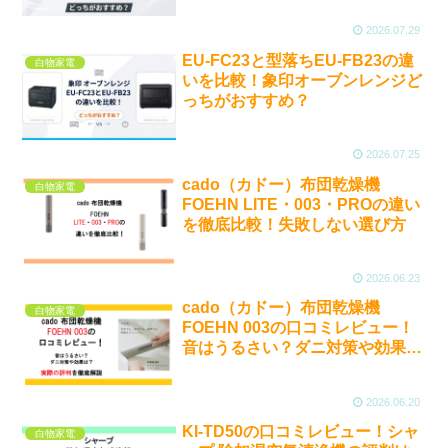
2026.07.29
EU-FC23と型落ちEU-FB23の違
白物家電
いを比較！象印オーブンレンジど
っちがおすすめ？
2026.07.25
cado（カドー）布団乾燥機
白物家電
FOEHN LITE・003・PROの違い
を徹底比較！失敗しない選び方
2026.06.23
cado（カドー）布団乾燥機
白物家電
FOEHN 003の口コミレビュー！
音はうるさい？ダニ対策や効果
は？実際の評判を徹底解説
2026.06.20
KI-TD50の口コミレビュー！シャ
白物家電