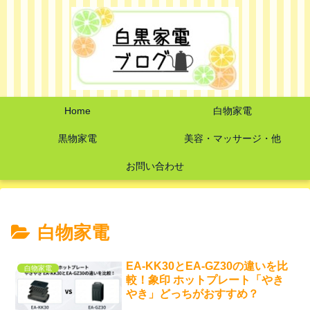
Home
白物家電
黒物家電
美容・マッサージ・他
お問い合わせ
白物家電
EA-KK30とEA-GZ30の違いを比
白物家電
較！象印 ホットプレート「やき
やき」どっちがおすすめ？