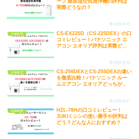
ープ 除加湿空気清浄機の評判は
実際どうなの？
2026.05.07
CS-EX225D（CS-225DEX）の口
白物家電
コミレビュー！パナソニック エ
アコン エオリア評判は実際どう
なの？
2026.05.01
CS-256DEXとCS-255DEXの違い
白物家電
を徹底比較！パナソニック ルー
ムエアコン エオリアどっちがお
すすめ？
2026.04.27
HZL-78Hの口コミレビュー！
白物家電
JUKIミシンの使い勝手や評判は
どう？どんな人におすすめ？