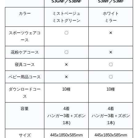
S3GNF／S3BNF
S3WF／S3MF
カラー
ミストベージュ
ホワイト
ミストグリーン
ミラー
スポーツウェアコ
〇
✕
ース
花粉ケアコース
〇
✕
寝具コース
✕
〇
ベビー用品コース
✕
〇
ダウンロードコー
10種
10種
ス
容量
4着
4着
ハンガー3着＋ズボン
ハンガー3着＋ズボン
1本)
1本)
サイズ
445x1850x585mm
445x1850x585mm