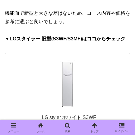
機能面で新型と大きな差はないため、コース内容や価格を
参考に選ぶと良いでしょう。
▼LGスタイラー 旧型(S3WF/S3MF)はココからチェック
LG styler ホワイト S3WF
created by
Rinker
LG
メニュー
ホーム
検索
トップ
サイドバー