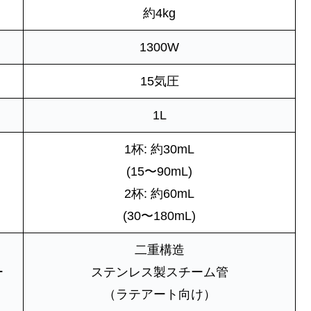
約4kg
1300W
）
15気圧
1L
1杯: 約30mL
(15〜90mL)
2杯: 約60mL
(30〜180mL)
二重構造
ー
ステンレス製スチーム管
（ラテアート向け）