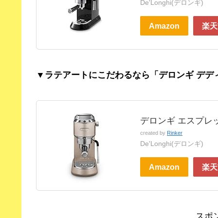
De'Longhi(デロンギ)
Amazon
楽天
▼ラテアートにこだわるなら「デロンギ デデ
デロンギ エスプレッ
created by
Rinker
De'Longhi(デロンギ)
Amazon
楽天
スポ