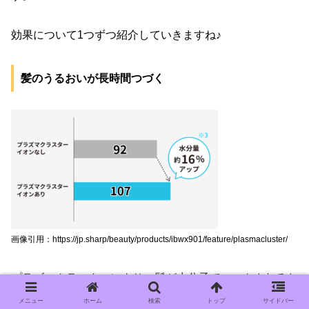
効果について1つずつ紹介していきますね♪
髪のうるおいが長時間つづく
画像引用：https://jp.sharp/beauty/products/ibwx901/feature/plasmacluster/
プラズマクラスターにより、髪が水分子でコートされるた
め、手ざわりのいいしっとりとした髪になります。
メニュー
ホーム
検索
トップ
サイドバー