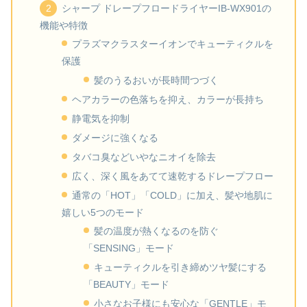
シャープ ドレープフロードライヤーIB-WX901の
機能や特徴
プラズマクラスターイオンでキューティクルを
保護
髪のうるおいが長時間つづく
ヘアカラーの色落ちを抑え、カラーが長持ち
静電気を抑制
ダメージに強くなる
タバコ臭などいやなニオイを除去
広く、深く風をあてて速乾するドレープフロー
通常の「HOT」「COLD」に加え、髪や地肌に
嬉しい5つのモード
髪の温度が熱くなるのを防ぐ
「SENSING」モード
キューティクルを引き締めツヤ髪にする
「BEAUTY」モード
小さなお子様にも安心な「GENTLE」モ