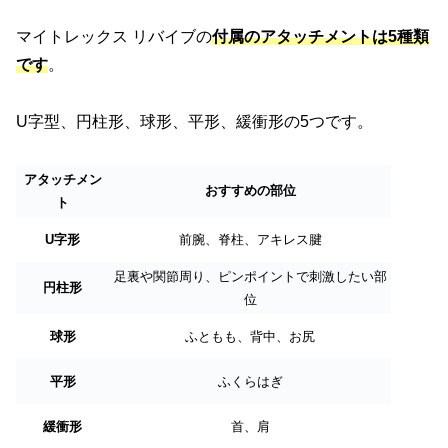
マイトレックス リバイブの
付属のアタッチメントは5種類
です
。
U字型、円柱形、球形、平形、緩衝形の5つです。
アタッチメン
おすすめの部位
ト
U字形
前腕、脊柱、アキレス腱
足裏や関節周り、ピンポイントで刺激したい部
円柱形
位
球形
ふともも、背中、お尻
平形
ふくらはぎ
緩衝形
首、肩