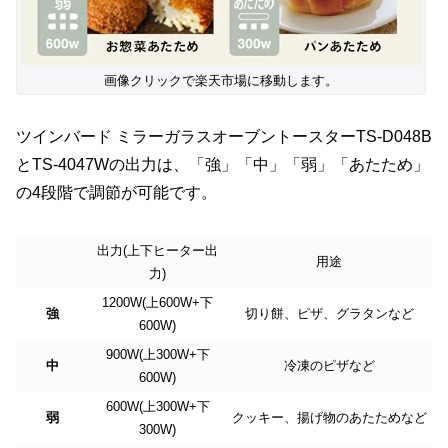
画像クリックで楽天市場に移動します。
ツインバード ミラーガラスオーブントースターTS-D048B
とTS-4047Wの出力は、「強」「中」「弱」「あたため」
の4段階で調節が可能です。
出力(上下ヒーター出
用途
力)
1200W(上600W+下
強
切り餅、ピザ、グラタンなど
600W)
900W(上300W+下
中
冷凍のピザなど
600W)
600W(上300W+下
弱
クッキー、揚げ物のあたためなど
300W)