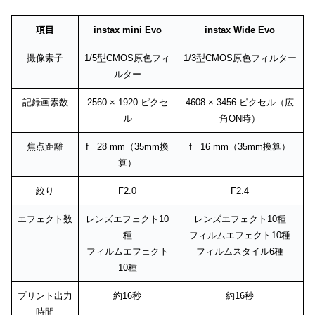
項目
instax mini Evo
instax Wide Evo
撮像素子
1/5型CMOS原色フィ
1/3型CMOS原色フィルター
ルター
記録画素数
2560 × 1920 ピクセ
4608 × 3456 ピクセル（広
ル
角ON時）
焦点距離
f= 28 mm（35mm換
f= 16 mm（35mm換算）
算）
絞り
F2.0
F2.4
エフェクト数
レンズエフェクト10
レンズエフェクト10種
種
フィルムエフェクト10種
フィルムエフェクト
フィルムスタイル6種
10種
プリント出力
約16秒
約16秒
時間