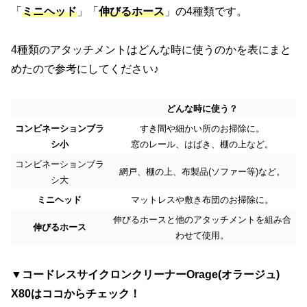
「
ミ
ニヘッド
」「
伸びるホース
」の4種類です。
4種類のアタッチメントはどんな時に使うのかを表にまと
めたので参考にしてください♪
どんな時に使う？
コンビネーションブラ
すき間や細かい所のお掃除に。
シ小
窓のレール、はばき、棚の上など。
コンビネーションブラ
網戸、棚の上、布製品(ソファー等)など。
シ大
ミニヘッド
マットレスや敷き布団のお掃除に。
伸びるホースと他のアタッチメントを組み合
伸びるホース
わせて使用。
▼コードレスサイクロンクリーナーOrage(オラージュ)
X80はココからチェック！